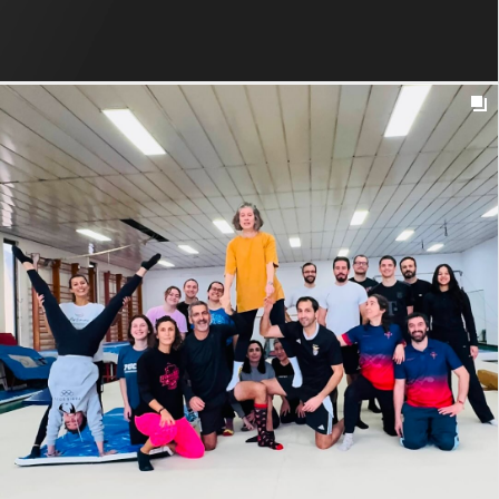
t_insight
1y
SITE | PINHEIRINHO COMPORTA Lançámos o
@pinheirinhocomporta no Site VIC Properties, um projeto
imobiliário ímpar onde a natureza, a família e o bem-estar
se encontram. Neste espaço, apresentamos o projeto
turístico de luxo, a sua envolvência e localização na
0
14
região da Comporta, residências, atividades de lazer,
serviços e infraestruturas, sendo possível marcar visita
ao empreendimento em qualquer ponto da navegação do
utilizador. Link na bio para conhecer o segredo mais bem
guardado do Alentejo.
VIC:
@xana.v.rodrigues @carolina_moreira_ IG:
@pinheirinhocomporta #t_insight #tinsight
#tinsightfordigitalbrands #digital #UXUI #userinterface
#userexperience #sketching #flowcharting #wireframing