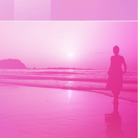
t_insight
12mo
Regressámos de férias. Por inteiro. Voltámos
restaurados, invadidos com novas ideias e motivados
com novas perspetivas.
#T_insight
#MeaningfulConnections #BackToWork #FullCharge
0
9