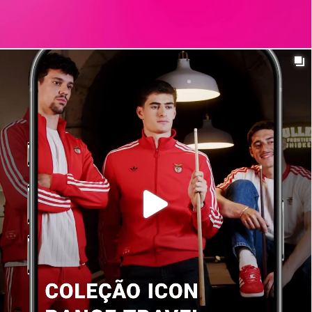
t_insight
1y
Fomos de férias. Por inteiro. Descansámos, regulámos
as emoções e reestabelecemos o equilíbrio físico e
cognitivo.
#T_insight
#MeaningfulConnections #OutOfOffice #BackSoon
0
13
