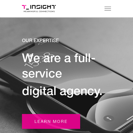
OUR EXPERTISE
We are a full-
service
digital agency.
LEARN MORE