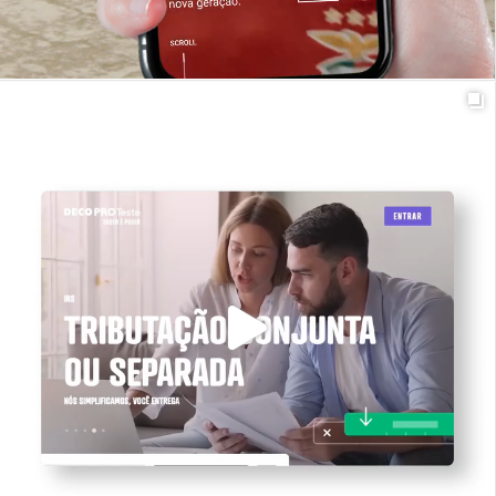
#momentostinsight #equipatinsight #t_alents
t_insight
1y
Nascidos nas ruas. Transformados em lendas. A nova
camisola 25/26 @slbenfica fica gravada em nós, como
marca na pele e, geração após geração, continua a
originar uma alegria que não tem fim. Porque isto não é
só futebol. É o Benfica!
No 𝘬𝘰𝘳𝘯𝘦𝘳 𝘥𝘪𝘨𝘪𝘵𝘢𝘭
1
28
apresentamos os equipamentos da época 25/26, onde os
benfiquistas podem descobrir os detalhes da camisola
principal vermelha e das alternativas branca e bege, e

encomendar o novo equipamento, uma ligação direta ao
ADN do Benfica: popular, autêntico e nascido no coração
do povo.
Link na bio para conhecer e comprar
os equipamentos principal e alternativos. Gestão Conta:
@jcastanheira80 @jp_eugenio @tiiagonobre Product
Owner: @joaodaviduarte Desenvolvimento: