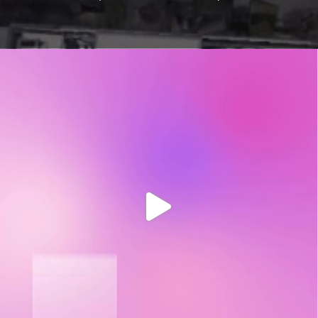
t_insight
12mo
