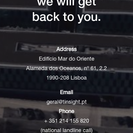
we will get
back to you.
Address
Edifício Mar do Oriente
Alameda dos Oceanos, nº 61, 2.2
1990-208 Lisboa
Email
geral@tinsight.pt
Phone
+ 351 214 155 820
(national landline call)