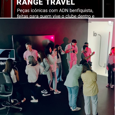
t_insight
1y
O SL Benfica (@slbenfica) estreou os novos
equipamentos no Mundial de Clubes da UEFA
(@fifaclubworldcup), mas há mais uma camisola que
está a fazer vibrar os benfiquistas: a 𝗲𝗱𝗶çã𝗼 𝗹𝗶𝗺𝗶𝘁𝗮𝗱𝗮
𝗜𝗰𝗼𝗻 𝗝𝗲𝗿𝘀𝗲𝘆 𝗮𝗱𝗶𝗱𝗮𝘀 𝗢𝗿𝗶𝗴𝗶𝗻𝗮𝗹𝘀 𝘅 𝗦𝗟 𝗕𝗲𝗻𝗳𝗶𝗰𝗮, de
0
25
inspiração retro vintage, alma de futebol de rua e estilo
intemporal.
E para completar o visual, os
sócios e adeptos do glorioso podem combinar a t-shirt
com casaco e calças Icon Track e sapatilhas Samba,
num look que a todos envaidece.
A
coleção Icon Range Travel está à venda no 𝘬𝘰𝘳𝘯𝘦𝘳
𝘥𝘪𝘨𝘪𝘵𝘢𝘭 criado pela t_Insight, um espaço com imagem e
usabilidade de excelência, focado na relevância do
produto, que eleva o sucesso desta linha exclusiva.