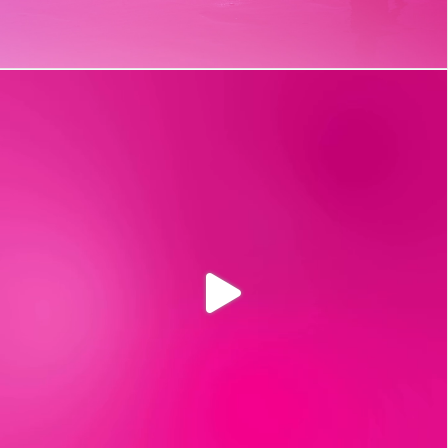
t_insight
12mo
Levámos as férias a sério. Por inteiro. Melhorámos a
criatividade, a concentração, a capacidade de resolução
de problemas e a tomada de decisão.
#T_insight #MeaningfulConnections #SummerBreak
#VacationMode
0
21
